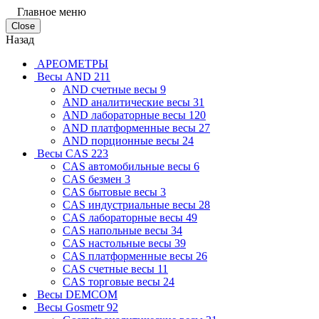
Главное меню
Close
Назад
АРЕОМЕТРЫ
Весы AND
211
AND cчетные весы
9
AND аналитические весы
31
AND лабораторные весы
120
AND платформенные весы
27
AND порционные весы
24
Весы CAS
223
CAS автомобильные весы
6
CAS безмен
3
CAS бытовые весы
3
CAS индустриальные весы
28
CAS лабораторные весы
49
CAS напольные весы
34
CAS настольные весы
39
CAS платформенные весы
26
CAS счетные весы
11
CAS торговые весы
24
Весы DEMCOM
Весы Gosmetr
92