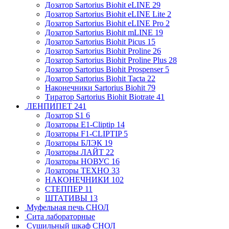
Дозатор Sartorius Biohit eLINE
29
Дозатор Sartorius Biohit eLINE Lite
2
Дозатор Sartorius Biohit eLINE Pro
2
Дозатор Sartorius Biohit mLINE
19
Дозатор Sartorius Biohit Picus
15
Дозатор Sartorius Biohit Proline
26
Дозатор Sartorius Biohit Proline Plus
28
Дозатор Sartorius Biohit Prospenser
5
Дозатор Sartorius Biohit Tacta
22
Наконечники Sartorius Biohit
79
Тиратор Sartorius Biohit Biotrate
41
ЛЕНПИПЕТ
241
Дозатор S1
6
Дозаторы E1-Cliptip
14
Дозаторы F1-CLIPTIP
5
Дозаторы БЛЭК
19
Дозаторы ЛАЙТ
22
Дозаторы НОВУС
16
Дозаторы ТЕХНО
33
НАКОНЕЧНИКИ
102
СТЕППЕР
11
ШТАТИВЫ
13
Муфельная печь СНОЛ
Сита лабораторные
Сушильный шкаф СНОЛ