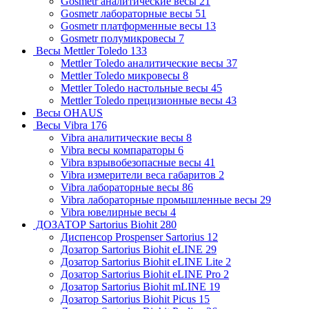
Gosmetr аналитические весы
21
Gosmetr лабораторные весы
51
Gosmetr платформенные весы
13
Gosmetr полумикровесы
7
Весы Mettler Toledo
133
Mettler Toledo аналитические весы
37
Mettler Toledo микровесы
8
Mettler Toledo настольные весы
45
Mettler Toledo прецизионные весы
43
Весы OHAUS
Весы Vibra
176
Vibra аналитические весы
8
Vibra весы компараторы
6
Vibra взрывобезопасные весы
41
Vibra измерители веса габаритов
2
Vibra лабораторные весы
86
Vibra лабораторные промышленные весы
29
Vibra ювелирные весы
4
ДОЗАТОР Sartorius Biohit
280
Диспенсор Prospenser Sartorius
12
Дозатор Sartorius Biohit eLINE
29
Дозатор Sartorius Biohit eLINE Lite
2
Дозатор Sartorius Biohit eLINE Pro
2
Дозатор Sartorius Biohit mLINE
19
Дозатор Sartorius Biohit Picus
15