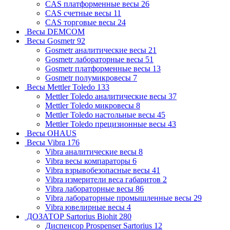
CAS платформенные весы
26
CAS счетные весы
11
CAS торговые весы
24
Весы DEMCOM
Весы Gosmetr
92
Gosmetr аналитические весы
21
Gosmetr лабораторные весы
51
Gosmetr платформенные весы
13
Gosmetr полумикровесы
7
Весы Mettler Toledo
133
Mettler Toledo аналитические весы
37
Mettler Toledo микровесы
8
Mettler Toledo настольные весы
45
Mettler Toledo прецизионные весы
43
Весы OHAUS
Весы Vibra
176
Vibra аналитические весы
8
Vibra весы компараторы
6
Vibra взрывобезопасные весы
41
Vibra измерители веса габаритов
2
Vibra лабораторные весы
86
Vibra лабораторные промышленные весы
29
Vibra ювелирные весы
4
ДОЗАТОР Sartorius Biohit
280
Диспенсор Prospenser Sartorius
12