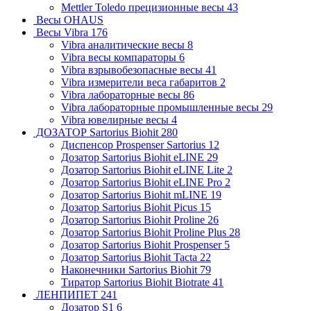
Mettler Toledo прецизионные весы
43
Весы OHAUS
Весы Vibra
176
Vibra аналитические весы
8
Vibra весы компараторы
6
Vibra взрывобезопасные весы
41
Vibra измерители веса габаритов
2
Vibra лабораторные весы
86
Vibra лабораторные промышленные весы
29
Vibra ювелирные весы
4
ДОЗАТОР Sartorius Biohit
280
Диспенсор Prospenser Sartorius
12
Дозатор Sartorius Biohit eLINE
29
Дозатор Sartorius Biohit eLINE Lite
2
Дозатор Sartorius Biohit eLINE Pro
2
Дозатор Sartorius Biohit mLINE
19
Дозатор Sartorius Biohit Picus
15
Дозатор Sartorius Biohit Proline
26
Дозатор Sartorius Biohit Proline Plus
28
Дозатор Sartorius Biohit Prospenser
5
Дозатор Sartorius Biohit Tacta
22
Наконечники Sartorius Biohit
79
Тиратор Sartorius Biohit Biotrate
41
ЛЕНПИПЕТ
241
Дозатор S1
6