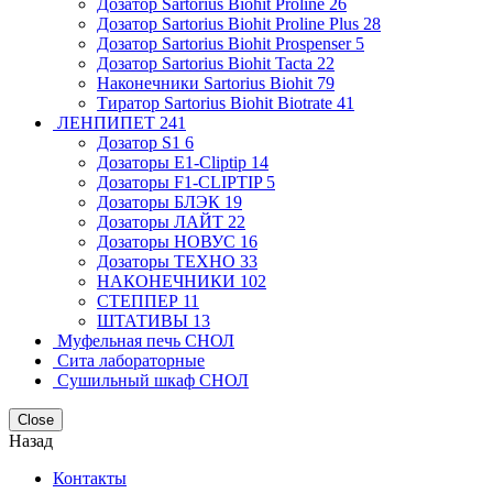
Дозатор Sartorius Biohit Proline
26
Дозатор Sartorius Biohit Proline Plus
28
Дозатор Sartorius Biohit Prospenser
5
Дозатор Sartorius Biohit Tacta
22
Наконечники Sartorius Biohit
79
Тиратор Sartorius Biohit Biotrate
41
ЛЕНПИПЕТ
241
Дозатор S1
6
Дозаторы E1-Cliptip
14
Дозаторы F1-CLIPTIP
5
Дозаторы БЛЭК
19
Дозаторы ЛАЙТ
22
Дозаторы НОВУС
16
Дозаторы ТЕХНО
33
НАКОНЕЧНИКИ
102
СТЕППЕР
11
ШТАТИВЫ
13
Муфельная печь СНОЛ
Сита лабораторные
Сушильный шкаф СНОЛ
Close
Назад
Контакты