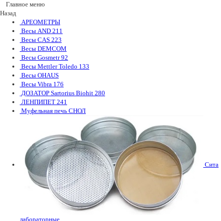
Главное меню
Назад
АРЕОМЕТРЫ
Весы AND
211
Весы CAS
223
Весы DEMCOM
Весы Gosmetr
92
Весы Mettler Toledo
133
Весы OHAUS
Весы Vibra
176
ДОЗАТОР Sartorius Biohit
280
ЛЕНПИПЕТ
241
Муфельная печь СНОЛ
Сита
лабораторные