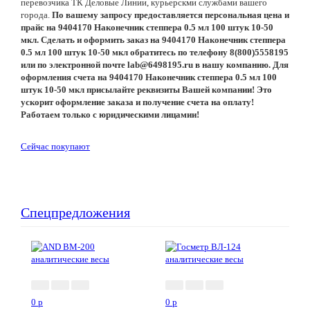
перевозчика ТК Деловые Линии, курьерскми службами вашего
города.
По вашему запросу предоставляется персональная цена и
прайс на 9404170 Наконечник степпера 0.5 мл 100 штук 10-50
мкл. Сделать и оформить заказ на 9404170 Наконечник степпера
0.5 мл 100 штук 10-50 мкл обратитесь по телефону 8(800)5558195
или по электронной почте lab@6498195.ru в нашу компанию. Для
оформления счета на 9404170 Наконечник степпера 0.5 мл 100
штук 10-50 мкл присылайте реквизиты Вашей компании! Это
ускорит оформление заказа и получение счета на оплату!
Работаем только с юридическими лицамии!
Сейчас покупают
Спецпредложения
0
p
0
p