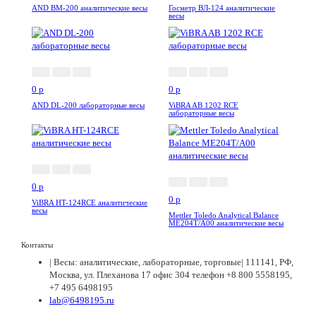
AND BM-200 аналитические весы
Госметр ВЛ-124 аналитические
весы
0
p
0
p
AND DL-200 лабораторные весы
ViBRA AB 1202 RCE
лабораторные весы
0
p
0
p
ViBRA HT-124RCE аналитические
весы
Mettler Toledo Analytical Balance
ME204T/A00 аналитические весы
Контакты
| Весы: аналитические, лабораторные, торговые| 111141, РФ,
Москва, ул. Плеханова 17 офис 304 телефон +8 800 5558195,
+7 495 6498195
lab@6498195.ru