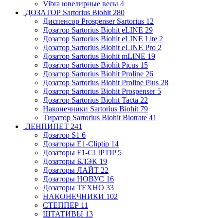
Vibra ювелирные весы
4
ДОЗАТОР Sartorius Biohit
280
Диспенсор Prospenser Sartorius
12
Дозатор Sartorius Biohit eLINE
29
Дозатор Sartorius Biohit eLINE Lite
2
Дозатор Sartorius Biohit eLINE Pro
2
Дозатор Sartorius Biohit mLINE
19
Дозатор Sartorius Biohit Picus
15
Дозатор Sartorius Biohit Proline
26
Дозатор Sartorius Biohit Proline Plus
28
Дозатор Sartorius Biohit Prospenser
5
Дозатор Sartorius Biohit Tacta
22
Наконечники Sartorius Biohit
79
Тиратор Sartorius Biohit Biotrate
41
ЛЕНПИПЕТ
241
Дозатор S1
6
Дозаторы E1-Cliptip
14
Дозаторы F1-CLIPTIP
5
Дозаторы БЛЭК
19
Дозаторы ЛАЙТ
22
Дозаторы НОВУС
16
Дозаторы ТЕХНО
33
НАКОНЕЧНИКИ
102
СТЕППЕР
11
ШТАТИВЫ
13