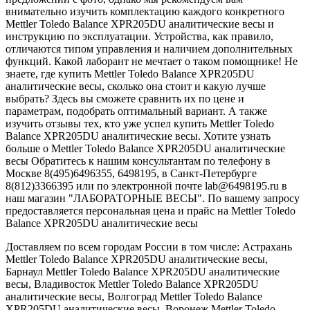
внимательно изучить комплектацию каждого конкретного
Mettler Toledo Balance XPR205DU аналитические весы и
инструкцию по эксплуатации. Устройства, как правило,
отличаются типом управления и наличием дополнительных
функций. Какой лаборант не мечтает о таком помощнике! Не
знаете, где купить Mettler Toledo Balance XPR205DU
аналитические весы, сколько она стоит и какую лучше
выбрать? Здесь вы сможете сравнить их по цене и
параметрам, подобрать оптимальный вариант. А также
изучить отзывы тех, кто уже успел купить Mettler Toledo
Balance XPR205DU аналитические весы. Хотите узнать
больше о Mettler Toledo Balance XPR205DU аналитические
весы Обратитесь к нашим консультантам по телефону в
Москве 8(495)6496355, 6498195, в Санкт-Петербурге
8(812)3366395 или по электронной почте lab@6498195.ru в
наш магазин "ЛАБОРАТОРНЫЕ ВЕСЫ". По вашему запросу
предоставляется персональная цена и прайс на Mettler Toledo
Balance XPR205DU аналитические весы
Доставляем по всем городам России в том числе: Астрахань
Mettler Toledo Balance XPR205DU аналитические весы,
Барнаул Mettler Toledo Balance XPR205DU аналитические
весы, Владивосток Mettler Toledo Balance XPR205DU
аналитические весы, Волгоград Mettler Toledo Balance
XPR205DU аналитические весы, Воронеж Mettler Toledo