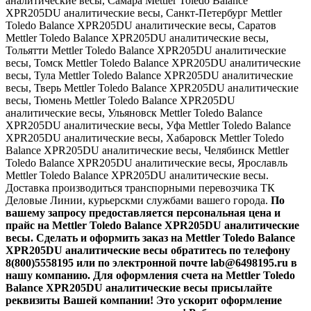
аналитические весы, Самара Mettler Toledo Balance
XPR205DU аналитические весы, Санкт-Петербург Mettler
Toledo Balance XPR205DU аналитические весы, Саратов
Mettler Toledo Balance XPR205DU аналитические весы,
Тольятти Mettler Toledo Balance XPR205DU аналитические
весы, Томск Mettler Toledo Balance XPR205DU аналитические
весы, Тула Mettler Toledo Balance XPR205DU аналитические
весы, Тверь Mettler Toledo Balance XPR205DU аналитические
весы, Тюмень Mettler Toledo Balance XPR205DU
аналитические весы, Ульяновск Mettler Toledo Balance
XPR205DU аналитические весы, Уфа Mettler Toledo Balance
XPR205DU аналитические весы, Хабаровск Mettler Toledo
Balance XPR205DU аналитические весы, Челябинск Mettler
Toledo Balance XPR205DU аналитические весы, Ярославль
Mettler Toledo Balance XPR205DU аналитические весы.
Доставка производиться транспорными перевозчика ТК
Деловые Линии, курьерскми службами вашего города.
По
вашему запросу предоставляется персональная цена и
прайс на Mettler Toledo Balance XPR205DU аналитические
весы. Сделать и оформить заказ на Mettler Toledo Balance
XPR205DU аналитические весы обратитесь по телефону
8(800)5558195 или по электронной почте lab@6498195.ru в
нашу компанию. Для оформления счета на Mettler Toledo
Balance XPR205DU аналитические весы присылайте
реквизиты Вашей компании! Это ускорит оформление