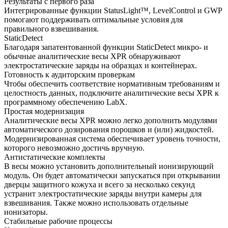
Результаты с первого раза
Интегрированные функции StatusLight™, LevelControl и GWP
помогают поддерживать оптимальные условия для
правильного взвешивания.
StaticDetect
Благодаря запатентованной функции StaticDetect микро- и
обычные аналитические весы XPR обнаруживают
электростатические заряды на образцах и контейнерах.
Готовность к аудиторским проверкам
Чтобы обеспечить соответствие нормативным требованиям и
целостность данных, подключите аналитические весы XPR к
программному обеспечению LabX.
Простая модернизация
Аналитические весы XPR можно легко дополнить модулями
автоматического дозирования порошков и (или) жидкостей.
Модернизированная система обеспечивает уровень точности,
которого невозможно достичь вручную.
Антистатические комплекты
В весы можно установить дополнительный ионизирующий
модуль. Он будет автоматически запускаться при открывании
дверцы защитного кожуха и всего за несколько секунд
устранит электростатические заряды внутри камеры для
взвешивания. Также можно использовать отдельные
ионизаторы.
Стабильные рабочие процессы