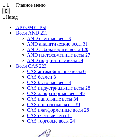
Главное меню
Close
Назад
АРЕОМЕТРЫ
Весы AND
211
AND cчетные весы
9
AND аналитические весы
31
AND лабораторные весы
120
AND платформенные весы
27
AND порционные весы
24
Весы CAS
223
CAS автомобильные весы
6
CAS безмен
3
CAS бытовые весы
3
CAS индустриальные весы
28
CAS лабораторные весы
49
CAS напольные весы
34
CAS настольные весы
39
CAS платформенные весы
26
CAS счетные весы
11
CAS торговые весы
24