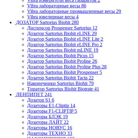
Vibra измерители веса габаритов
2
Vibra лабораторные весы
86
Vibra лабораторные промышленные весы
29
Vibra ювелирные весы
4
ДОЗАТОР Sartorius Biohit
280
Диспенсор Prospenser Sartorius
12
Дозатор Sartorius Biohit eLINE
29
Дозатор Sartorius Biohit eLINE Lite
2
Дозатор Sartorius Biohit eLINE Pro
2
Дозатор Sartorius Biohit mLINE
19
Дозатор Sartorius Biohit Picus
15
Дозатор Sartorius Biohit Proline
26
Дозатор Sartorius Biohit Proline Plus
28
Дозатор Sartorius Biohit Prospenser
5
Дозатор Sartorius Biohit Tacta
22
Наконечники Sartorius Biohit
79
Тиратор Sartorius Biohit Biotrate
41
ЛЕНПИПЕТ
241
Дозатор S1
6
Дозаторы E1-Cliptip
14
Дозаторы F1-CLIPTIP
5
Дозаторы БЛЭК
19
Дозаторы ЛАЙТ
22
Дозаторы НОВУС
16
Дозаторы ТЕХНО
33