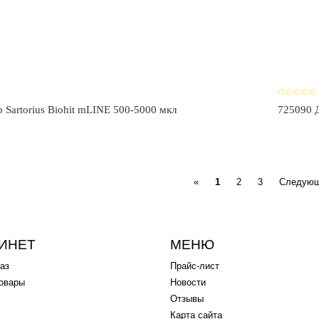
 Sartorius Biohit mLINE 500-5000 мкл
725090 Д
Previous
«
1
2
3
Следующ
ИНЕТ
МЕНЮ
аз
Прайс-лист
овары
Новости
Отзывы
Карта сайта