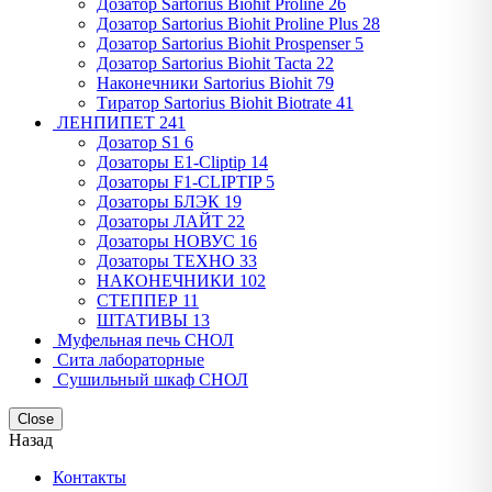
Дозатор Sartorius Biohit Proline
26
Дозатор Sartorius Biohit Proline Plus
28
Дозатор Sartorius Biohit Prospenser
5
Дозатор Sartorius Biohit Tacta
22
Наконечники Sartorius Biohit
79
Тиратор Sartorius Biohit Biotrate
41
ЛЕНПИПЕТ
241
Дозатор S1
6
Дозаторы E1-Cliptip
14
Дозаторы F1-CLIPTIP
5
Дозаторы БЛЭК
19
Дозаторы ЛАЙТ
22
Дозаторы НОВУС
16
Дозаторы ТЕХНО
33
НАКОНЕЧНИКИ
102
СТЕППЕР
11
ШТАТИВЫ
13
Муфельная печь СНОЛ
Сита лабораторные
Сушильный шкаф СНОЛ
Close
Назад
Контакты