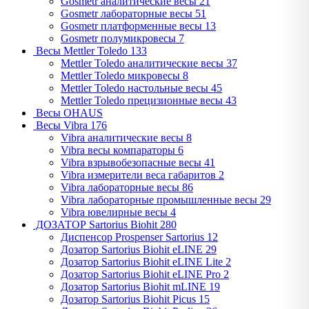
Gosmetr аналитические весы
21
Gosmetr лабораторные весы
51
Gosmetr платформенные весы
13
Gosmetr полумикровесы
7
Весы Mettler Toledo
133
Mettler Toledo аналитические весы
37
Mettler Toledo микровесы
8
Mettler Toledo настольные весы
45
Mettler Toledo прецизионные весы
43
Весы OHAUS
Весы Vibra
176
Vibra аналитические весы
8
Vibra весы компараторы
6
Vibra взрывобезопасные весы
41
Vibra измерители веса габаритов
2
Vibra лабораторные весы
86
Vibra лабораторные промышленные весы
29
Vibra ювелирные весы
4
ДОЗАТОР Sartorius Biohit
280
Диспенсор Prospenser Sartorius
12
Дозатор Sartorius Biohit eLINE
29
Дозатор Sartorius Biohit eLINE Lite
2
Дозатор Sartorius Biohit eLINE Pro
2
Дозатор Sartorius Biohit mLINE
19
Дозатор Sartorius Biohit Picus
15