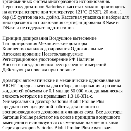
эргономичных систем многоразового использования.
Перевозку дозаторов Sartorius в кассетах можно производить
на автотранспорте при температуре 121°C (252F), 20 мин, 1
бар (15 фунтов на кв. дюйм). Кассетная упаковка и наборы для
многоразового использования сертифицированы RNase и
DNase и не содержат эндотоксинов.
Принцип дозирования Воздушное вытеснение
Тип дозирования Механические дозаторы
Количество каналов дозирования Одноканальные
Автоклавирование Неавтоклавируемые
Регистрационное удостоверение РФ Наличие
Внесен в государственом реестр средств измерений
Действующая поверка при поставке
Дозаторы автоматические и механические одноканальные
BIOHIT предназначены для отбора, дозирования и розлива
жидкостей объемом от 0,1 мкл до 50 000 мкл, динамическая
вязкость которых не превышает 1,3·10-3Па·с.
Универсальный дозатор Sartorius Biohit Proline Plus
предназначен для ручной работы, для точного и
воспроизводимого дозирования жидких сред. Все дозаторы
Sartorius Proline работают на основе принципа воздушного
замещения и используются со сменными наконечни-ками.
Серия дозаторов Sartorius Biohit Proline Plusохватывает