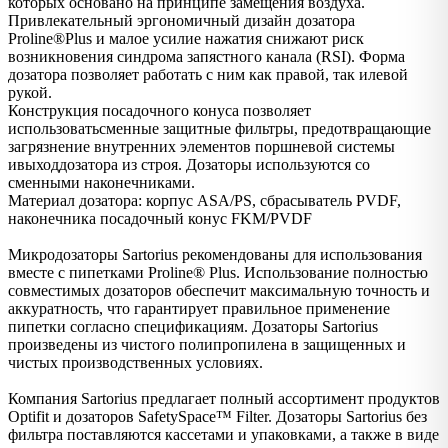
которых основано на принципе замещения воздуха.
Привлекательный эргономичный дизайн дозатора
Proline®Plus и малое усилие нажатия снижают риск
возникновения синдрома запястного канала (RSI). Форма
дозатора позволяет работать с ним как правой, так илевой
рукой.
Конструкция посадочного конуса позволяет
использоватьсменные защитные фильтры, предотвращающие
загрязнение внутренних элементов поршневой системы
ивыходдозатора из строя. Дозаторы используются со
сменными наконечниками.
Материал дозатора: корпус ASA/PS, сбрасыватель PVDF,
наконечника посадочный конус FKM/PVDF
Микродозаторы Sartorius рекомендованы для использования
вместе с пипетками Proline® Plus. Использование полностью
совместимых дозаторов обеспечит максимальную точность и
аккуратность, что гарантирует правильное применение
пипетки согласно спецификациям. Дозаторы Sartorius
произведены из чистого полипропилена в защищенных и
чистых производственных условиях.
Компания Sartorius предлагает полный ассортимент продуктов
Optifit и дозаторов SafetySpace™ Filter. Дозаторы Sartorius без
фильтра поставляются кассетами и упаковками, а также в виде