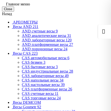
Главное меню
Close
Назад
АРЕОМЕТРЫ
Весы AND
211
AND cчетные весы
9
AND аналитические весы
31
AND лабораторные весы
120
AND платформенные весы
27
AND порционные весы
24
Весы CAS
223
CAS автомобильные весы
6
CAS безмен
3
CAS бытовые весы
3
CAS индустриальные весы
28
CAS лабораторные весы
49
CAS напольные весы
34
CAS настольные весы
39
CAS платформенные весы
26
CAS счетные весы
11
CAS торговые весы
24
Весы DEMCOM
Весы Gosmetr
92