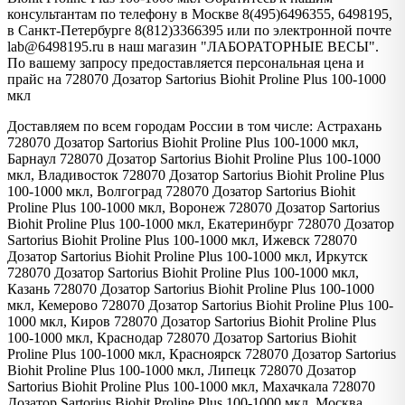
консультантам по телефону в Москве 8(495)6496355, 6498195,
в Санкт-Петербурге 8(812)3366395 или по электронной почте
lab@6498195.ru в наш магазин "ЛАБОРАТОРНЫЕ ВЕСЫ".
По вашему запросу предоставляется персональная цена и
прайс на 728070 Дозатор Sartorius Biohit Proline Plus 100-1000
мкл
Доставляем по всем городам России в том числе: Астрахань
728070 Дозатор Sartorius Biohit Proline Plus 100-1000 мкл,
Барнаул 728070 Дозатор Sartorius Biohit Proline Plus 100-1000
мкл, Владивосток 728070 Дозатор Sartorius Biohit Proline Plus
100-1000 мкл, Волгоград 728070 Дозатор Sartorius Biohit
Proline Plus 100-1000 мкл, Воронеж 728070 Дозатор Sartorius
Biohit Proline Plus 100-1000 мкл, Екатеринбург 728070 Дозатор
Sartorius Biohit Proline Plus 100-1000 мкл, Ижевск 728070
Дозатор Sartorius Biohit Proline Plus 100-1000 мкл, Иркутск
728070 Дозатор Sartorius Biohit Proline Plus 100-1000 мкл,
Казань 728070 Дозатор Sartorius Biohit Proline Plus 100-1000
мкл, Кемерово 728070 Дозатор Sartorius Biohit Proline Plus 100-
1000 мкл, Киров 728070 Дозатор Sartorius Biohit Proline Plus
100-1000 мкл, Краснодар 728070 Дозатор Sartorius Biohit
Proline Plus 100-1000 мкл, Красноярск 728070 Дозатор Sartorius
Biohit Proline Plus 100-1000 мкл, Липецк 728070 Дозатор
Sartorius Biohit Proline Plus 100-1000 мкл, Махачкала 728070
Дозатор Sartorius Biohit Proline Plus 100-1000 мкл, Москва