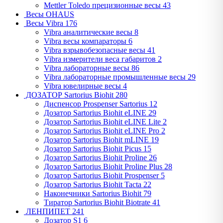
Mettler Toledo прецизионные весы
43
Весы OHAUS
Весы Vibra
176
Vibra аналитические весы
8
Vibra весы компараторы
6
Vibra взрывобезопасные весы
41
Vibra измерители веса габаритов
2
Vibra лабораторные весы
86
Vibra лабораторные промышленные весы
29
Vibra ювелирные весы
4
ДОЗАТОР Sartorius Biohit
280
Диспенсор Prospenser Sartorius
12
Дозатор Sartorius Biohit eLINE
29
Дозатор Sartorius Biohit eLINE Lite
2
Дозатор Sartorius Biohit eLINE Pro
2
Дозатор Sartorius Biohit mLINE
19
Дозатор Sartorius Biohit Picus
15
Дозатор Sartorius Biohit Proline
26
Дозатор Sartorius Biohit Proline Plus
28
Дозатор Sartorius Biohit Prospenser
5
Дозатор Sartorius Biohit Tacta
22
Наконечники Sartorius Biohit
79
Тиратор Sartorius Biohit Biotrate
41
ЛЕНПИПЕТ
241
Дозатор S1
6