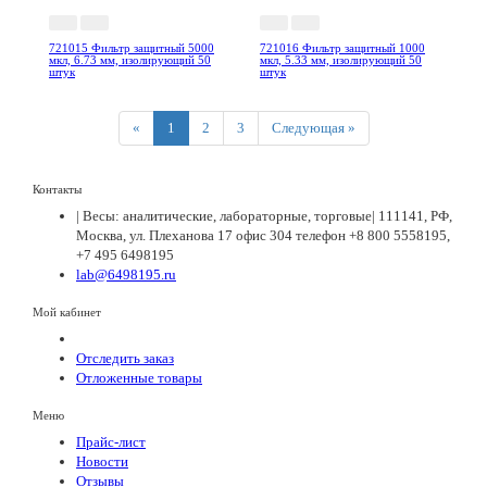
721015 Фильтр защитный 5000
721016 Фильтр защитный 1000
мкл, 6.73 мм, изолирующий 50
мкл, 5.33 мм, изолирующий 50
штук
штук
Previous
Next
«
1
2
3
Следующая »
Контакты
| Весы: аналитические, лабораторные, торговые| 111141, РФ,
Москва, ул. Плеханова 17 офис 304 телефон +8 800 5558195,
+7 495 6498195
lab@6498195.ru
Мой кабинет
Отследить заказ
Отложенные товары
Меню
Прайс-лист
Новости
Отзывы