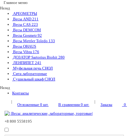
Главное меню
Назад
АРЕОМЕТРЫ
Весы AND
211
Весы CAS
223
Весы DEMCOM
Весы Gosmetr
92
Весы Mettler Toledo
133
Весы OHAUS
Весы Vibra
176
ДОЗАТОР Sartorius Biohit
280
ЛЕНПИПЕТ
241
Муфельная печь СНОЛ
Сита лабораторные
Сушильный шкаф СНОЛ
Назад
Контакты
|
|
Отложенные
0
шт.
В сравнении
0
шт.
Заказы
0
+8 800 5558195